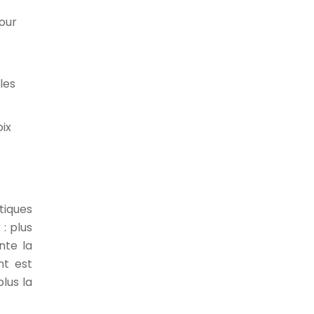
our
les
oix
tiques
: plus
nte la
nt est
lus la