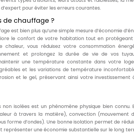
érents types d’isolants, leurs atouts et faiblesses, la m
 d’expert pour éviter les erreurs courantes.
es de chauffage ?
fage est bien plus qu’une simple mesure d’économie d’éne
iore le confort de votre habitation tout en protégeant
 de chaleur, vous réduisez votre consommation énergé
ronnement et prolongez la durée de vie de vos tuya
aintenir une température constante dans votre log
sagréables et les variations de température inconfortabl
rosion et le gel, préservant ainsi votre investissement 
s non isolées est un phénomène physique bien connu. E
aleur à travers la matière), convection (mouvement de
sous forme d’ondes). Une bonne isolation permet de rédui
ut représenter une économie substantielle sur le long ter