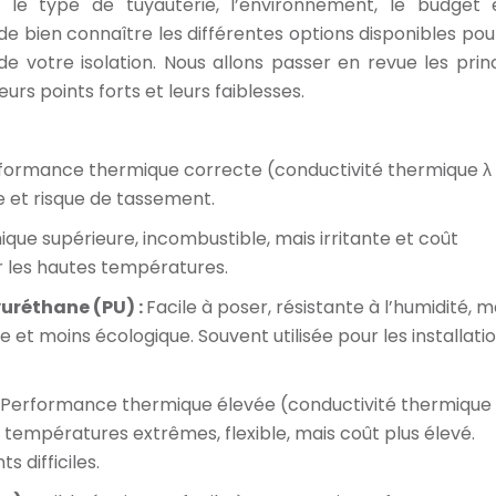
 le type de tuyauterie, l’environnement, le budget 
de bien connaître les différentes options disponibles pour
 de votre isolation. Nous allons passer en revue les prin
urs points forts et leurs faiblesses.
formance thermique correcte (conductivité thermique λ
e et risque de tassement.
ue supérieure, incombustible, mais irritante et coût
 les hautes températures.
yuréthane (PU) :
Facile à poser, résistante à l’humidité, m
t moins écologique. Souvent utilisée pour les installati
Performance thermique élevée (conductivité thermique 
 températures extrêmes, flexible, mais coût plus élevé.
 difficiles.