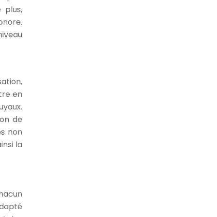
 plus,
onore.
niveau
ation,
tre en
uyaux.
ion de
es non
nsi la
chacun
adapté