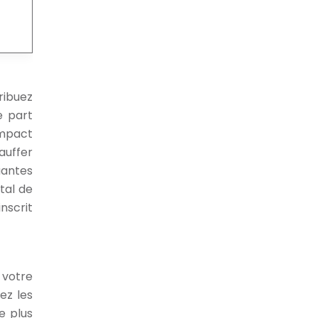
ribuez
e part
impact
auffer
uantes
tal de
nscrit
 votre
ez les
e plus