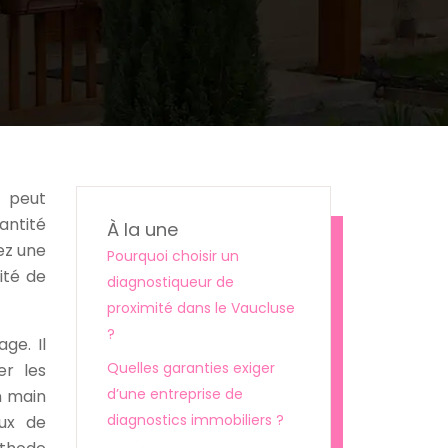
e peut
antité
À la une
ez une
Pourquoi choisir un
ité de
diagnostiqueur de
proximité dans le Vaucluse
?
ge. Il
Quelles garanties exiger
er les
d’une entreprise de
n main
diagnostics immobiliers ?
eux de