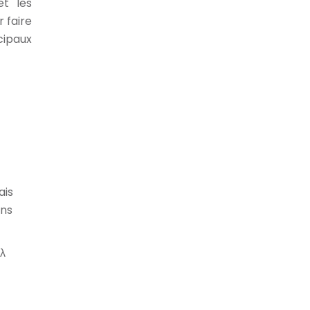
et les
 faire
cipaux
ais
ons
λ