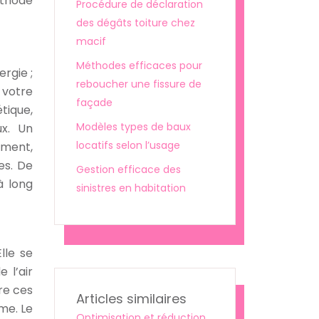
éthode
Procédure de déclaration
des dégâts toiture chez
macif
Méthodes efficaces pour
rgie ;
reboucher une fissure de
 votre
façade
tique,
Modèles types de baux
ux. Un
locatifs selon l’usage
ement,
es. De
Gestion efficace des
à long
sinistres en habitation
lle se
 l’air
re ces
Articles similaires
me. Le
Optimisation et réduction