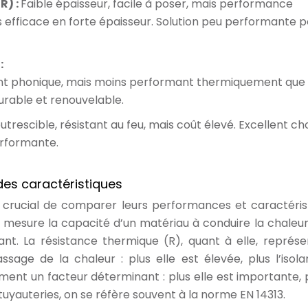
R) :
Faible épaisseur, facile à poser, mais performance
 efficace en forte épaisseur. Solution peu performante p
:
ant phonique, mais moins performant thermiquement que 
durable et renouvelable.
utrescible, résistant au feu, mais coût élevé. Excellent ch
erformante.
es caractéristiques
 est crucial de comparer leurs performances et caractéris
 mesure la capacité d’un matériau à conduire la chaleur 
rmant. La résistance thermique (R), quant à elle, représe
sage de la chaleur : plus elle est élevée, plus l’isola
lement un facteur déterminant : plus elle est importante, p
tuyauteries, on se réfère souvent à la norme EN 14313.