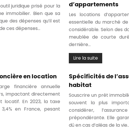
d’appartements
util juridique prisé pour la
ne immobilier. Bien que sa
Les locations d’appart
ique des dépenses qu’il est
essentielle du marché de 
e de ces dépenses…
considérable. Selon des d
meublée de courte duré
dernière…
Lire la suite
foncière en location
Spécificités de l’as
habitat
rge financière annuelle
eurs, impactant directement
Souscrire un prêt immobilie
t locatif. En 2023, la taxe
souvent la plus import
3,4% en France, pesant
considérer, l’assur
prépondérante. Elle gara
dû en cas d’aléas de la vie