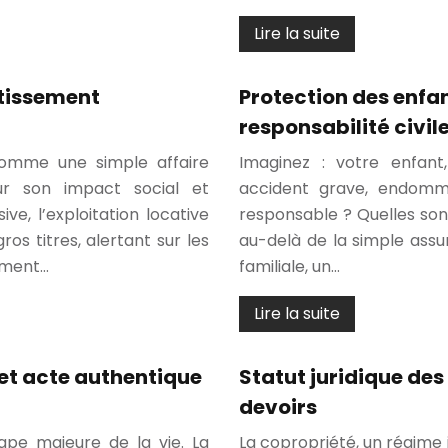
Lire la suite
stissement
Protection des enfa
responsabilité civile
 comme une simple affaire
Imaginez : votre enfant
our son impact social et
accident grave, endomma
ve, l’exploitation locative
responsable ? Quelles son
ros titres, alertant sur les
au-delà de la simple assur
sement…
familiale, un…
Lire la suite
et acte authentique
Statut juridique des 
devoirs
ape majeure de la vie. La
La copropriété, un régime 