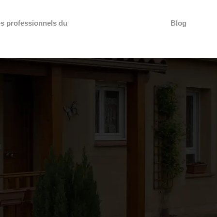
es professionnels du
Aspects
Blog
légaux