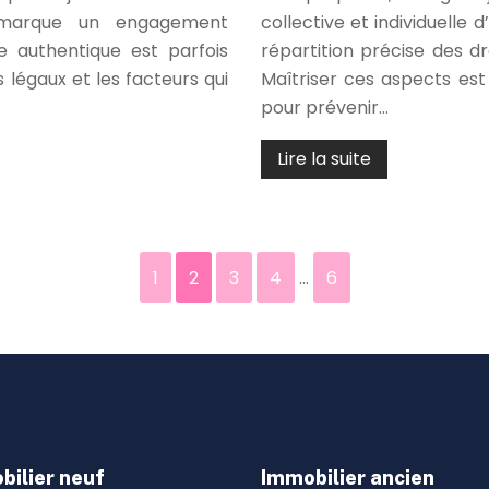
 marque un engagement
collective et individuelle
e authentique est parfois
répartition précise des dr
légaux et les facteurs qui
Maîtriser ces aspects est
pour prévenir…
Lire la suite
1
2
3
4
…
6
bilier neuf
Immobilier ancien